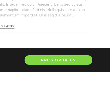
elit. Integer nec odio. Praesent libero. Sed cursus
ante dapibus diam. Sed nisi. Nulla quis sem at nibh
elementum imperdiet. Duis sagittis ipsum.…
Lees Verder
PRIJS OPHALEN