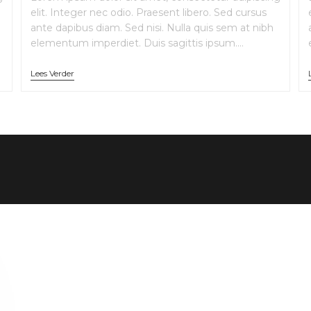
elit. Integer nec odio. Praesent libero. Sed cursus
ante dapibus diam. Sed nisi. Nulla quis sem at nibh
elementum imperdiet. Duis sagittis ipsum.…
Lees Verder