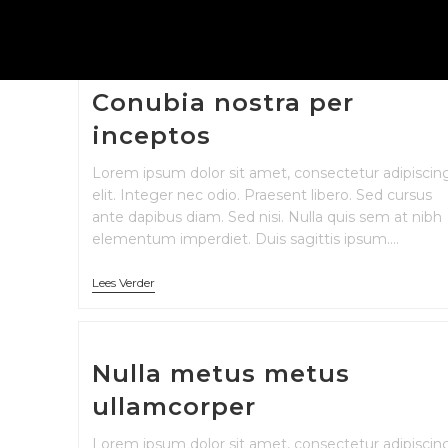
Conubia nostra per
inceptos
Lorem ipsum dolor sit amet, consectetur adipiscin
elit. Integer nec odio. Praesent libero. Sed cursus
ante dapibus diam. Sed nisi. Nulla quis sem at nibh
elementum imperdiet. Duis sagittis ipsum.…
Lees Verder
Nulla metus metus
ullamcorper
Lorem ipsum dolor sit amet, consectetur adipiscin