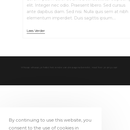
elit. Integer nec odio. Praesent libero. Sed cursus
ante dapibus diam. Sed nisi. Nulla quis sem at nibh
elementum imperdiet. Duis sagittis ipsum.…
Lees Verder
Whoop whoop je hebt het einde van de pagina bereikt. Haal hier je prijs op!
By continuing to use this website, you
consent to the use of cookies in