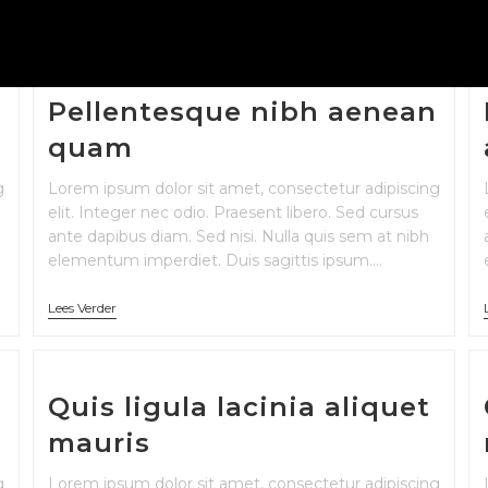
Pellentesque nibh aenean
quam
g
Lorem ipsum dolor sit amet, consectetur adipiscing
elit. Integer nec odio. Praesent libero. Sed cursus
ante dapibus diam. Sed nisi. Nulla quis sem at nibh
elementum imperdiet. Duis sagittis ipsum.…
Lees Verder
Quis ligula lacinia aliquet
mauris
g
Lorem ipsum dolor sit amet, consectetur adipiscing