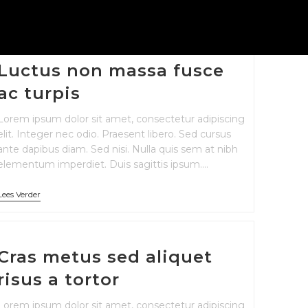
Luctus non massa fusce
ac turpis
Lorem ipsum dolor sit amet, consectetur adipiscing
elit. Integer nec odio. Praesent libero. Sed cursus
ante dapibus diam. Sed nisi. Nulla quis sem at nibh
elementum imperdiet. Duis sagittis ipsum.…
Lees Verder
Cras metus sed aliquet
risus a tortor
Lorem ipsum dolor sit amet, consectetur adipiscing