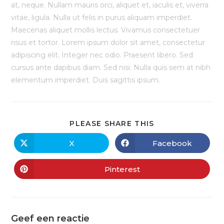
at, neque. Nullam mauris orci, aliquet et, iaculis et, viverra
vitae, ligula. Nulla ut felis in purus aliquam imperdiet.
Maecenas aliquet mollis lectus. Vivamus consectetuer
risus et tortor. Lorem ipsum dolor sit amet, consectetur
adipiscing elit. Integer nec odio. Praesent libero. Sed
cursus ante dapibus diam. Sed nisi. Nulla quis sem at nibh
elementum imperdiet. Duis sagittis ipsum.
PLEASE SHARE THIS
X
Facebook
Pinterest
Geef een reactie