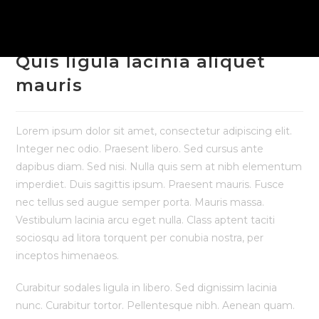
Quis ligula lacinia aliquet
mauris
Lorem ipsum dolor sit amet, consectetur adipiscing elit.
Integer nec odio. Praesent libero. Sed cursus ante
dapibus diam. Sed nisi. Nulla quis sem at nibh elementum
imperdiet. Duis sagittis ipsum. Praesent mauris. Fusce
nec tellus sed augue semper porta. Mauris massa.
Vestibulum lacinia arcu eget nulla. Class aptent taciti
sociosqu ad litora torquent per conubia nostra, per
inceptos himenaeos.
Curabitur sodales ligula in libero. Sed dignissim lacinia
nunc. Curabitur tortor. Pellentesque nibh. Aenean quam.