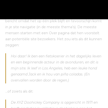
Dit is een voorbeeldpagina. Het is anders dan een blog
bericht omdat het op één plek blijft en tevoorschijn komt
in je site navigatie (in de meeste thema’s). De meeste
mensen starten met een Over pagina dat hen voorstelt
aan potentiële site bezoekers. Het zou iets als dit kunnen
zeggen:
Hoi daar! Ik ben een fietskoerier in het dagelijks leven
en een beginnende acteur in de avonduren, en dit is
mijn site. Ik leef in Los Angeles, heb een leuke hond
genaamd Jack en ik hou van piña coladas. (En
overvallen worden door de regen.)
…of zoiets als dit:
De XYZ Doohickey Company is opgericht in 1971 en